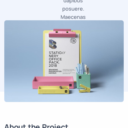
dapibus
posuere.
Maecenas
faucibus
mollis
interdum.
About the Project