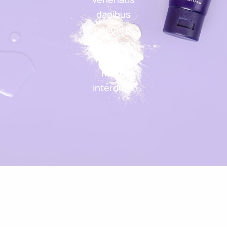
dapibus
posuere.
Maecenas
faucibus
mollis
interdum.