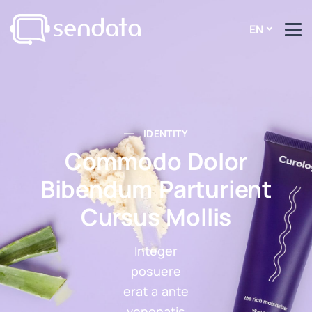
EN
IDENTITY
Commodo Dolor
Bibendum Parturient
Cursus Mollis
Integer
posuere
erat a ante
venenatis