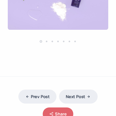
Prev Post
Next Post
Share