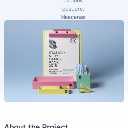
dapibus
posuere.
Maecenas
faucibus
mollis
interdum.
About the Project