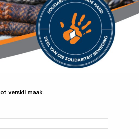
ot verskil maak.