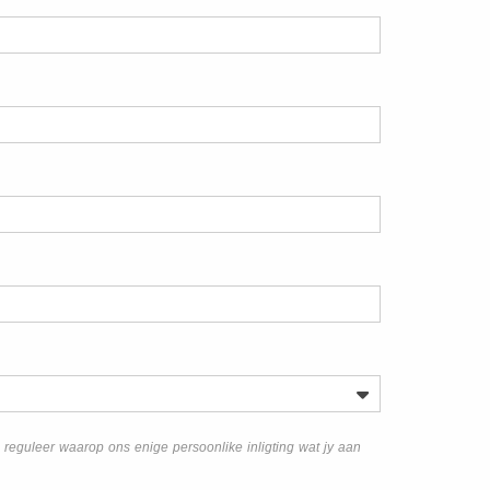
reguleer waarop ons enige persoonlike inligting wat jy aan