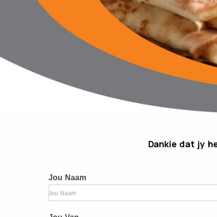
Dankie dat jy h
Jou Naam
Jou Naam